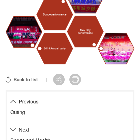
Back to list
|
Previous
Outing
Next